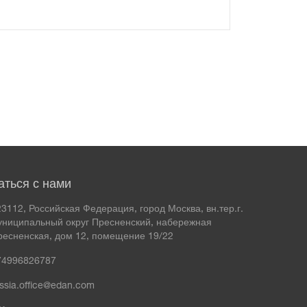
аться с нами
3112, Российская Федерация, город Москва, вн.тер.г.
униципальный округ Пресненский, набережная
ресненская, дом 12, помещение 19/22
74996826787
ssia.office@edan.com