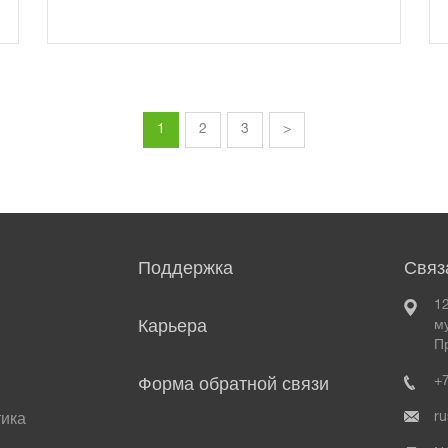
«Крокус Экспо» Павильон 2.
P3.2
1
2
3
>
Поддержка
Связ
12
Карьера
м
П
+
Форма обратной связи
ru
тика