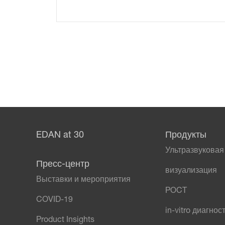
EDAN at 30
Продукты
Ультразвуковая
Пресс-центр
визуализация
Выставки и мероприятия
POCT
COVID-19
in-vitro диагнос
Product Insights